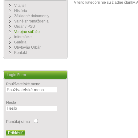
V tejto kategórii nie sú žiadne články
Vitajte!
História
Základné dokumenty
Valné zhromaždenia
Orgány PSU
Verejné súťaže
Informácie
Galéria
Ubytovňa Urbár
Kontakt
Login Form
Používateľské meno
Heslo
Pamätaj si ma
Prihlásiť