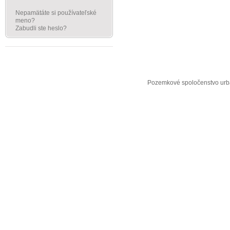
Nepamätáte si používateľské
meno?
Zabudli ste heslo?
Pozemkové spoločenstvo urba