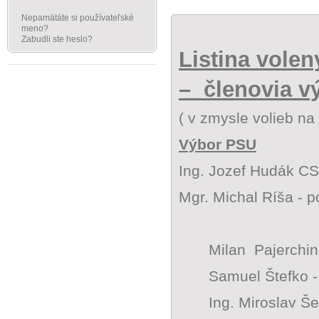
Nepamätáte si používateľské
meno?
Zabudli ste heslo?
Listina vole
–
členovia v
( v zmysle volieb n
Výbor PSU
Ing. Jozef Hudák CS
Mgr. Michal Ríša -
Milan
Pajerchin
Samuel Štefko -
Ing. Miroslav Še