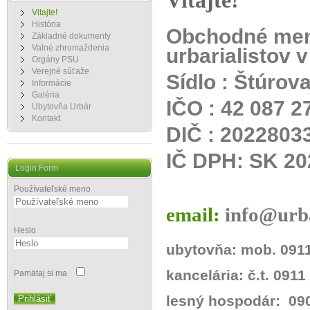
Vitajte!
Vitajte!
História
Obchodné men
Základné dokumenty
Valné zhromaždenia
urbarialistov 
Orgány PSU
Verejné súťaže
Sídlo : Štúrov
Informácie
Galéria
IČO : 42 087 2
Ubytovňa Urbár
Kontakt
DIČ : 2022803
IČ DPH: SK 2
Login Form
Používateľské meno
email:
info@urb
Heslo
ubytovňa: mob. 091
kancelária: č.t. 091
Pamätaj si ma
lesný hospodár: 09
Prihlásiť