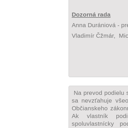
Dozorná rada
Anna Durániová - p
Vladimír Čžmár, Mich
Na prevod podielu s
sa nevzťahuje vše
Občianskeho zákonn
Ak vlastník podi
spoluvlastnícky 